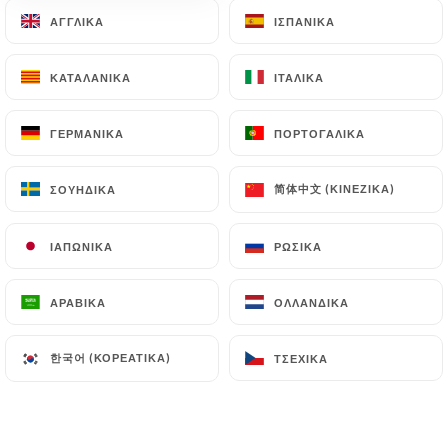
ΑΓΓΛΙΚΆ
ΑΓΓΛΙΚΆ
ΙΣΠΑΝΙΚΆ
ΙΣΠΑΝΙΚΆ
ΚΑΤΑΛΑΝΙΚΆ
ΚΑΤΑΛΑΝΙΚΆ
ΙΤΑΛΙΚΆ
ΙΤΑΛΙΚΆ
PLATS TRADITIONNELS
ΓΕΡΜΑΝΙΚΆ
ΓΕΡΜΑΝΙΚΆ
ΠΟΡΤΟΓΑΛΙΚΆ
ΠΟΡΤΟΓΑΛΙΚΆ
Imam Bayildi - Végan
Aubergine farcie, blé ou riz
简体中文 (ΚΙΝΈΖΙΚΑ)
简体中文 (ΚΙΝΈΖΙΚΑ)
ΣΟΥΗΔΙΚΆ
ΣΟΥΗΔΙΚΆ
16.00€
ΙΑΠΩΝΙΚΆ
ΙΑΠΩΝΙΚΆ
ΡΩΣΙΚΆ
ΡΩΣΙΚΆ
Moussaka végétarienne
Blé ou riz
ΑΡΑΒΙΚΆ
ΑΡΑΒΙΚΆ
ΟΛΛΑΝΔΙΚΆ
ΟΛΛΑΝΔΙΚΆ
17.00€
한국어 (ΚΟΡΕΆΤΙΚΑ)
한국어 (ΚΟΡΕΆΤΙΚΑ)
ΤΣΈΧΙΚΑ
ΤΣΈΧΙΚΑ
Kumpir
4 mezzes dans une pomme de terre cuite au four
17.00€