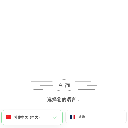
Assortiment de beignets, tzaziki et taboulé servi
avec blé ou riz au choix
16.00€
Assiette gourmande - 6 personnes
25.00€
Prix par personne
12 mezzés froids + 16 entrées chaudes +
börek
+ çig köfte
+ Assortiment de desserts
选择您的语言：
选择您的语言：
*Entrées chaudes
Falafel, Boulette de lentilles, Sigara böregi,
法语
法语
简体中文（中文）
简体中文（中文）
Beignet de courgettes