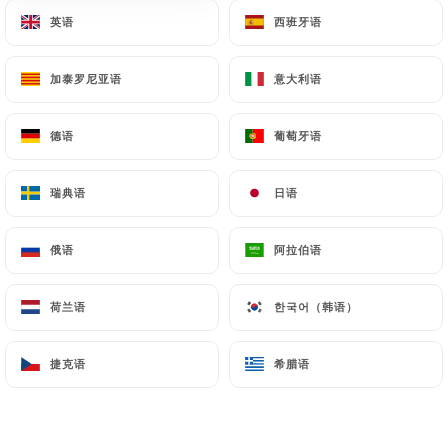
英语
英语
西班牙语
西班牙语
加泰罗尼亚语
加泰罗尼亚语
意大利语
意大利语
PLATS TRADITIONNELS
德语
德语
葡萄牙语
葡萄牙语
Imam Bayildi - Végan
Aubergine farcie, blé ou riz
瑞典语
瑞典语
日语
日语
16.00€
俄语
俄语
阿拉伯语
阿拉伯语
Moussaka végétarienne
Blé ou riz
荷兰语
荷兰语
한국어（韩语）
한국어（韩语）
17.00€
Kumpir
捷克语
捷克语
希腊语
希腊语
4 mezzes dans une pomme de terre cuite au four
17.00€