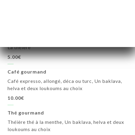
Infusion
4.00€
Thé à la menthe
La théière
5.00€
Café gourmand
Café expresso, allongé, déca ou turc, Un baklava,
helva et deux loukoums au choix
10.00€
Thé gourmand
Théière thé à la menthe, Un baklava, helva et deux
loukoums au choix