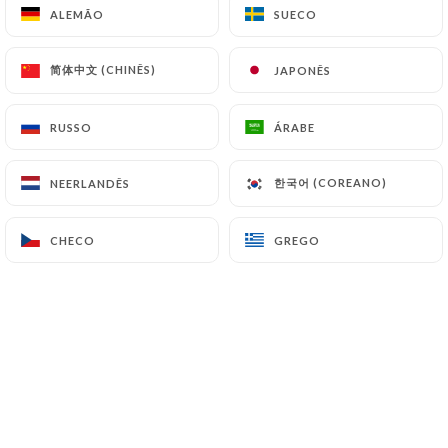
ALEMÃO
ALEMÃO
SUECO
SUECO
简体中文 (CHINÊS)
简体中文 (CHINÊS)
JAPONÊS
JAPONÊS
RUSSO
RUSSO
ÁRABE
ÁRABE
한국어 (COREANO)
한국어 (COREANO)
NEERLANDÊS
NEERLANDÊS
CHECO
CHECO
GREGO
GREGO
Nos falafels sont faits maison : c'est une de nos
spécialités. A déguster en mezze, en wrap ou
autour d'un verre de raki !