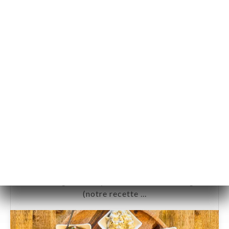
@Chez Funda Voltaire Paris 11
Nous proposons une variété de mezze à partag
er : ici, du taboulé, baba ganush, tzaziki, houm
ous, courgettes au yaourt et moussaka vegan
(notre recette ...