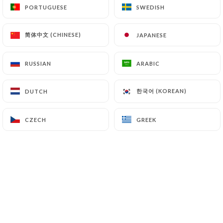
PORTUGUESE
PORTUGUESE
SWEDISH
SWEDISH
简体中文 (CHINESE)
简体中文 (CHINESE)
JAPANESE
JAPANESE
RUSSIAN
RUSSIAN
ARABIC
ARABIC
한국어 (KOREAN)
한국어 (KOREAN)
DUTCH
DUTCH
CZECH
CZECH
GREEK
GREEK
Nos falafels sont faits maison : c'est une de nos
spécialités. A déguster en mezze, en wrap ou
autour d'un verre de raki !