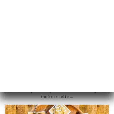
@Chez Funda Voltaire Paris 11
Nous proposons une variété de mezze à partag
er : ici, du taboulé, baba ganush, tzaziki, houm
ous, courgettes au yaourt et moussaka vegan
(notre recette ...