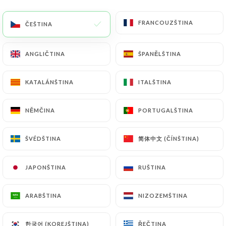
FRANCOUZŠTINA
FRANCOUZŠTINA
ČEŠTINA
ČEŠTINA
486 RECENZE
ANGLIČTINA
ANGLIČTINA
ŠPANĚLŠTINA
ŠPANĚLŠTINA
RESTAURANT KURDE ET MÉDITERRANÉEN
170 Avenue Ledru Rollin
KATALÁNŠTINA
KATALÁNŠTINA
ITALŠTINA
ITALŠTINA
75011 Paris France
NĚMČINA
NĚMČINA
PORTUGALŠTINA
PORTUGALŠTINA
简体中文 (ČÍNŠTINA)
简体中文 (ČÍNŠTINA)
ŠVÉDŠTINA
ŠVÉDŠTINA
JAPONŠTINA
JAPONŠTINA
RUŠTINA
RUŠTINA
ARABŠTINA
ARABŠTINA
NIZOZEMŠTINA
NIZOZEMŠTINA
Kdo jsme?
한국어 (KOREJŠTINA)
한국어 (KOREJŠTINA)
ŘEČTINA
ŘEČTINA